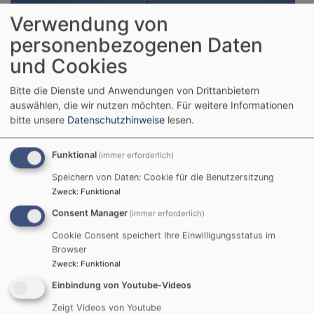
Verwendung von
personenbezogenen Daten
und Cookies
Bitte die Dienste und Anwendungen von Drittanbietern
auswählen, die wir nutzen möchten.
Für weitere Informationen
bitte unsere
Datenschutzhinweise
lesen.
Funktional
(immer erforderlich)
Speichern von Daten: Cookie für die Benutzersitzung
Zweck
:
Funktional
So, 6.9. 9:30 Uhr
Kirchweih-Gottesdienst
Consent Manager
(immer erforderlich)
Gochsheim
Evang.-Luth. Kirche St. Michael Gochsheim
Cookie Consent speichert Ihre Einwilligungsstatus im
Browser
Zweck
:
Funktional
Einbindung von Youtube-Videos
Zeigt Videos von Youtube