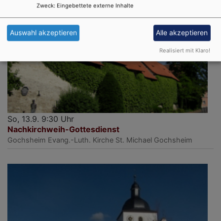
Zweck
:
Eingebettete externe Inhalte
Auswahl akzeptieren
Alle akzeptieren
Realisiert mit Klaro!
So, 13.9. 9:30 Uhr
Nachkirchweih-Gottesdienst
Gochsheim
Evang.-Luth. Kirche St. Michael Gochsheim