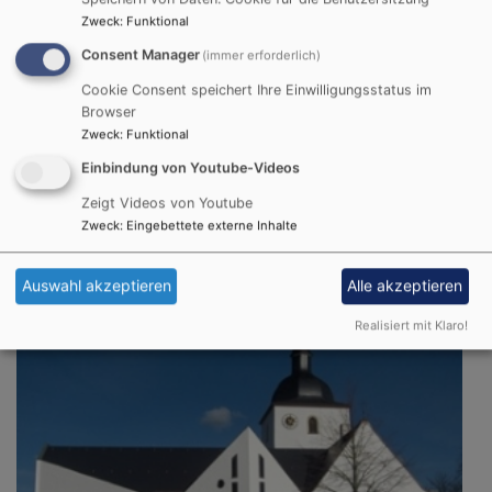
Zweck
:
Funktional
Consent Manager
(immer erforderlich)
Cookie Consent speichert Ihre Einwilligungsstatus im
Browser
Zweck
:
Funktional
Einbindung von Youtube-Videos
So, 13.9. 9:30 Uhr
Zeigt Videos von Youtube
Nachkirchweih-Gottesdienst
Zweck
:
Eingebettete externe Inhalte
Gochsheim
Evang.-Luth. Kirche St. Michael Gochsheim
Auswahl akzeptieren
Alle akzeptieren
Realisiert mit Klaro!