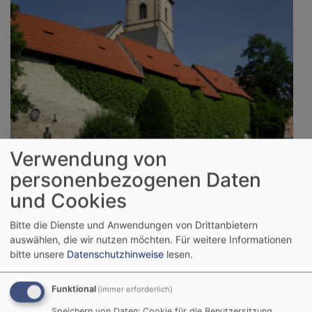
Verwendung von
So, 6.9. 9:30 Uhr
Kirchweih-Gottesdienst
personenbezogenen Daten
Gochsheim
Evang.-Luth. Kirche St. Michael Gochsheim
und Cookies
Bitte die Dienste und Anwendungen von Drittanbietern
auswählen, die wir nutzen möchten.
Für weitere Informationen
bitte unsere
Datenschutzhinweise
lesen.
Funktional
(immer erforderlich)
Speichern von Daten: Cookie für die Benutzersitzung