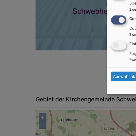
Spe
Zwe
Con
Coo
Zwe
Ein
Zei
Zwe
Auswahl ak
Gebiet der Kirchengemeinde Schwe
+
−