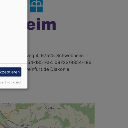
im Siedlungsweg 4, 97525 Schwebheim
Tel.: 09723/9354-185 Fax: 09723/9354-186
akonie-schweinfurt.de Diakonie
akzeptieren
siert mit Klaro!