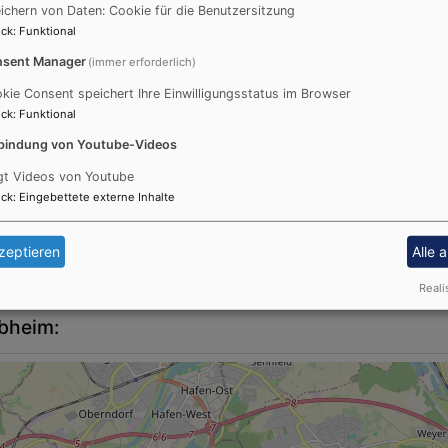
ichern von Daten: Cookie für die Benutzersitzung
ck
:
Funktional
sent Manager
(immer erforderlich)
kie Consent speichert Ihre Einwilligungsstatus im Browser
ck
:
Funktional
bindung von Youtube-Videos
gt Videos von Youtube
Diakoniestation Schwebhe
ck
:
Eingebettete externe Inhalte
Leitung: Stefanie Schmitt 
E-Mail: dst-schwebheim@di
zeptieren
Alle 
Tagespflege
Reali
bheim: