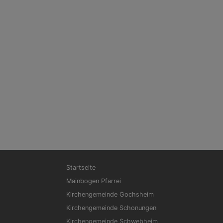
Hauptnavigation
Startseite
Mainbogen Pfarrei
Kirchengemeinde Gochsheim
Kirchengemeinde Schonungen
Kirchengemeinde Schwebheim