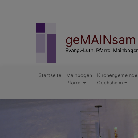
Direkt
zum
Inhalt
geMAINsam 
Evang.-Luth. Pfarrei Mainboge
Startseite
Mainbogen
Kirchengemeinde
Pfarrei
Gochsheim
Hauptnavigation