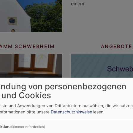
einem
LAMM SCHWEBHEIM
ANGEBOTE
ndung von personenbezogenen
 und Cookies
enste und Anwendungen von Drittanbietern auswählen, die wir nutze
Informationen bitte unsere
Datenschutzhinweise
lesen.
CHWEBHEIM
DIAKONIE
ktional
(immer erforderlich)