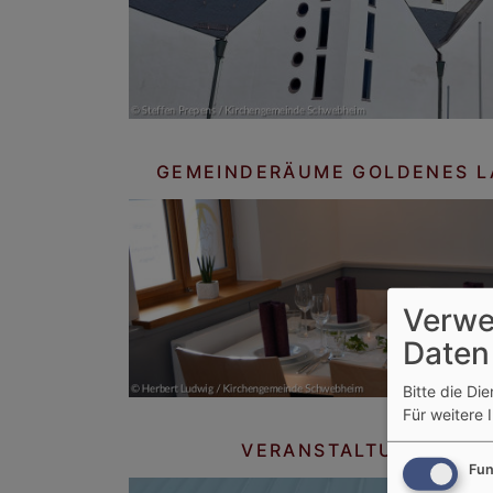
GEMEINDERÄUME GOLDENES 
Verwe
Daten
Bitte die Di
Für weitere 
VERANSTALTUNGEN S
Fun